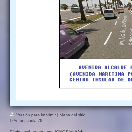
Versión para imprimir
|
Mapa del sitio
© Autoescuela 79
Página web creada con
IONOS Mi Web
.