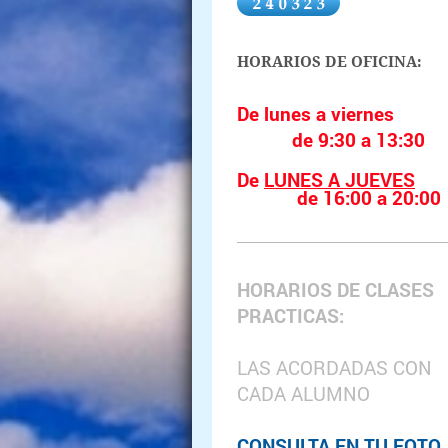
HORARIOS DE OFICINA:
De lunes a viernes
de 9:30 a 13:30
De
LUNES A JUEVES
de 16:00 a 20:00
HORARIOS DE CLASES
PRACTICAS:
LAS ACORDADAS CON
CADA ALUMNO
CONSULTA EN TU FOTO